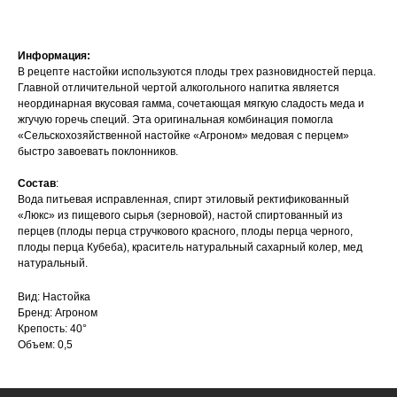
Информация:
В рецепте настойки используются плоды трех разновидностей перца.
Главной отличительной чертой алкогольного напитка является
неординарная вкусовая гамма, сочетающая мягкую сладость меда и
жгучую горечь специй. Эта оригинальная комбинация помогла
«Сельскохозяйственной настойке «Агроном» медовая с перцем»
быстро завоевать поклонников.
Состав
:
Вода питьевая исправленная, спирт этиловый ректификованный
«Люкс» из пищевого сырья (зерновой), настой спиртованный из
перцев (плоды перца стручкового красного, плоды перца черного,
плоды перца Кубеба), краситель натуральный сахарный колер, мед
натуральный.
Вид: Настойка
Бренд: Агроном
Крепость: 40°
Объем: 0,5