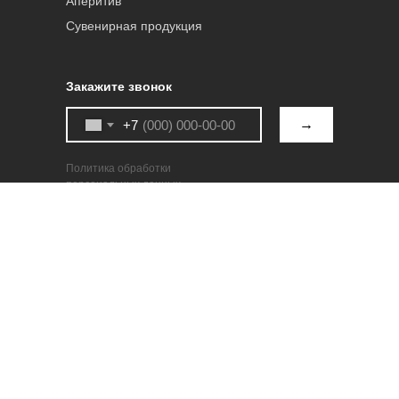
Аперитив
Сувенирная продукция
Закажите звонок
→
+7
Политика обработки
персональных данных
+7(8352) 58 00 62
© 2024, ООО «Чебоксарский ликеро-
водочный завод»
428018, Чувашская Республика, г. Чебоксары,
ул. Константина Иванова, д. 63