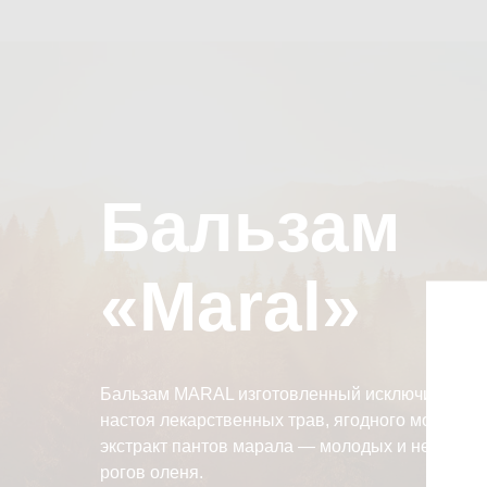
Бальзам
«Maral»
Бальзам MARAL изготовленный исключительно 
настоя лекарственных трав, ягодного морса и
экстракт пантов марала — молодых и неокост
рогов оленя.