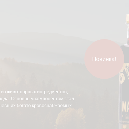
Новинка!
из животворных ингредиентов,
 мёда. Основным компонентом стал
еневших богато кровоснабжаемых