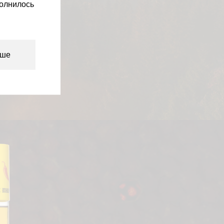
полнилось
дше