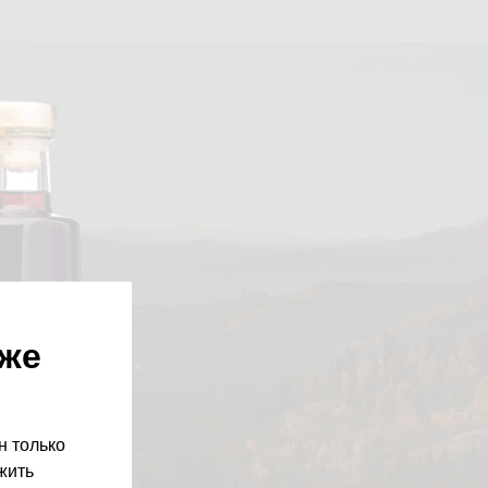
уже
н только
жить