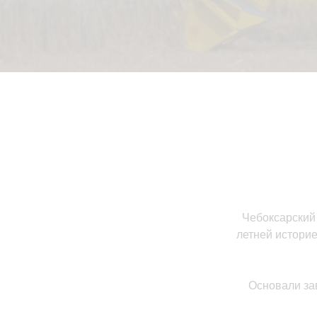
Чебоксарский
летней истори
Основали зав