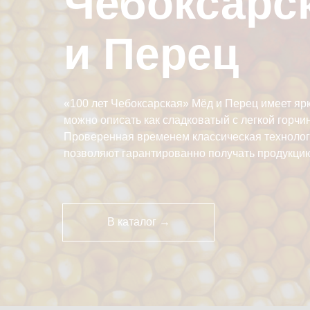
Чебоксарск
и Перец
«100 лет Чебоксарская» Мёд и Перец имеет яр
можно описать как сладковатый с легкой горчи
Проверенная временем классическая техноло
позволяют гарантированно получать продукцию
В каталог →