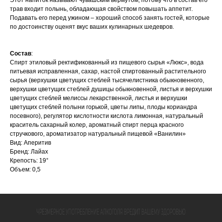
Этот напиток называют чувашским вермутом, потому что в состав его
трав входит полынь, обладающая свойством повышать аппетит.
Подавать его перед ужином – хороший способ занять гостей, которые
по достоинству оценят вкус ваших кулинарных шедевров.
Состав
:
Спирт этиловый ректификованный из пищевого сырья «Люкс», вода
питьевая исправленная, сахар, настой спиртованный растительного
сырья (верхушки цветущих стеблей тысячелистника обыкновенного,
верхушки цветущих стеблей душицы обыкновенной, листья и верхушки
цветущих стеблей мелиссы лекарственной, листья и верхушки
цветущих стеблей полыни горькой, цветы липы, плоды кориандра
посевного), регулятор кислотности кислота лимонная, натуральный
краситель сахарный колер, ароматный спирт перца красного
стручкового, ароматизатор натуральный пищевой «Ванилин»
Вид: Аперитив
Бренд: Лайах
Крепость: 19°
Объем: 0,5