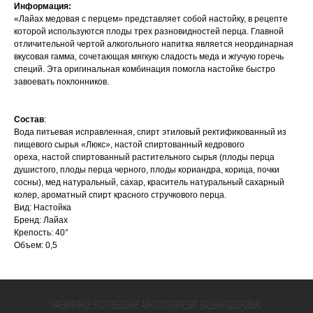
Информация:
«Лайах медовая с перцем» представляет собой настойку, в рецепте
которой используются плоды трех разновидностей перца. Главной
отличительной чертой алкогольного напитка является неординарная
вкусовая гамма, сочетающая мягкую сладость меда и жгучую горечь
специй. Эта оригинальная комбинация помогла настойке быстро
завоевать поклонников.
Состав
:
Вода питьевая исправленная, спирт этиловый ректификованный из
пищевого сырья «Люкс», настой спиртованный кедрового
ореха, настой спиртованный растительного сырья (плоды перца
душистого, плоды перца черного, плоды кориандра, корица, почки
сосны), мед натуральный, сахар, краситель натуральный сахарный
колер, ароматный спирт красного стручкового перца.
Вид: Настойка
Бренд: Лайах
Крепость: 40°
Объем: 0,5