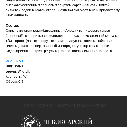
Водка «Wild Elk Ice» содержит настой инжира, который в соче­тании с
высококачественным зерновым спиртом сорта «Альфа», мягкой
питьевой водой высокой степени очистки смяг­чает вкус и придает ему
изыс­канность.
Состав:
Спирт этиловый ректификованный «Альфа» из пищевого сырья
(зерновой), вода питьевая исправленная, сахар, углеводный модуль
«Виктория» (лактоза, фруктоза, аминоуксусная кислота, яблочная
кислота), настой спиртованный инжира, регулятор кислотности
гидрокарбонат натрия, регулятор кислотности лимонная кислота.
Wild Elk VK
Вид: Водка
Бренд: Wild Elk
Крепость: 40°
Объем: 0,5