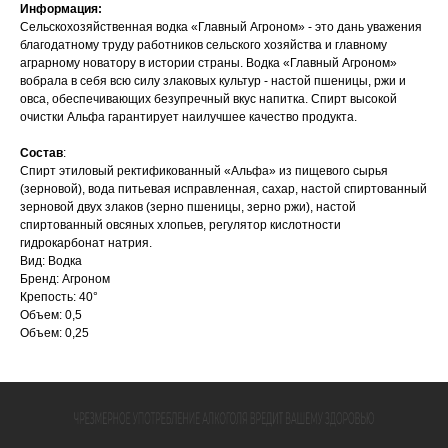
Информация:
Сельскохозяйственная водка «Главный Агроном» - это дань уважения
благодатному труду работников сельского хозяйства и главному
аграрному новатору в истории страны. Водка «Главный Агроном»
вобрала в себя всю силу злаковых культур - настой пшеницы, ржи и
овса, обеспечивающих безупречный вкус напитка. Спирт высокой
очистки Альфа гарантирует наилучшее качество продукта.
Состав
:
Спирт этиловый ректификованный «Альфа» из пищевого сырья
(зерновой), вода питьевая исправленная, сахар, настой спиртованный
зерновой двух злаков (зерно пшеницы, зерно ржи), настой
спиртованный овсяных хлопьев, регулятор кислотности
гидрокарбонат натрия.
Вид: Водка
Бренд: Агроном
Крепость: 40°
Объем: 0,5
Объем: 0,25