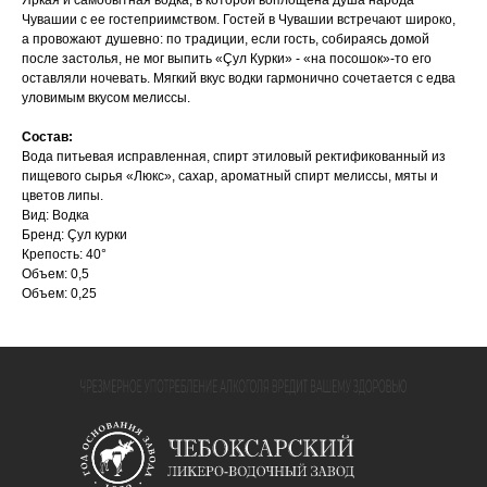
Яркая и самобытная водка, в ко­торой воплощена душа народа
Чувашии с ее гостеприимством. Гостей в Чувашии встречают ши­роко,
а провожают душевно: по традиции, если гость, собира­ясь домой
после застолья, не мог выпить «Çул Курки» - «на посошок»-то его
оставляли но­чевать. Мягкий вкус водки гар­монично сочетается с едва
уло­вимым вкусом мелиссы.
Состав:
Вода питьевая исправленная, спирт этиловый ректификованный из
пищевого сырья «Люкс», сахар, ароматный спирт мелиссы, мяты и
цветов липы.
Вид: Водка
Бренд: Çул курки
Крепость: 40°
Объем: 0,5
Объем: 0,25